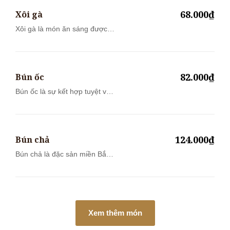
68.000₫
Xôi gà
Xôi gà là món ăn sáng được
người Việt...
82.000₫
Bún ốc
Bún ốc là sự kết hợp tuyệt vời
của ph...
124.000₫
Bún chả
Bún chả là đặc sản miền Bắc
được nhiề...
Xem thêm món