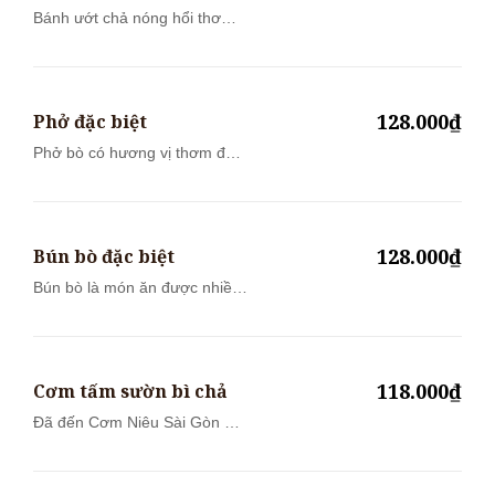
Bánh ướt chả nóng hổi thơm
lừng ăn cù...
128.000₫
Phở đặc biệt
Phở bò có hương vị thơm đặc
trưng của...
128.000₫
Bún bò đặc biệt
Bún bò là món ăn được nhiều
thực khác...
118.000₫
Cơm tấm sườn bì chả
Đã đến Cơm Niêu Sài Gòn mà
chưa thử C...