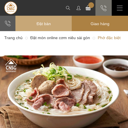
Đặt bàn
Giao hàng
Trang chủ
Đặt món online cơm niêu sài gòn
Phở đặc biệt