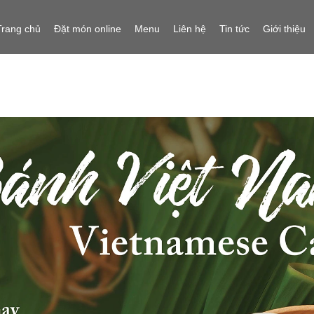
Trang chủ
Đặt món online
Menu
Liên hệ
Tin tức
Giới thiệu