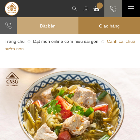
Đặt bàn
Giao hàng
Trang chủ
Đặt món online cơm niêu sài gòn
Canh cải chua
sườn non