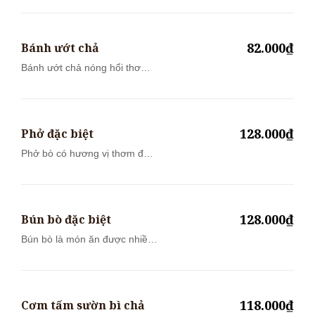
82.000₫
Bánh ướt chả
Bánh ướt chả nóng hổi thơm
lừng ăn cù...
128.000₫
Phở đặc biệt
Phở bò có hương vị thơm đặc
trưng của...
128.000₫
Bún bò đặc biệt
Bún bò là món ăn được nhiều
thực khác...
118.000₫
Cơm tấm sườn bì chả