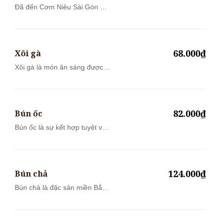
Đã đến Cơm Niêu Sài Gòn mà
chưa thử C...
68.000₫
Xôi gà
Xôi gà là món ăn sáng được
người Việt...
82.000₫
Bún ốc
Bún ốc là sự kết hợp tuyệt vời
của ph...
124.000₫
Bún chả
Bún chả là đặc sản miền Bắc
được nhiề...