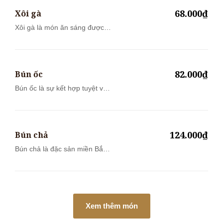
68.000₫
Xôi gà
Xôi gà là món ăn sáng được
người Việt...
82.000₫
Bún ốc
Bún ốc là sự kết hợp tuyệt vời
của ph...
124.000₫
Bún chả
Bún chả là đặc sản miền Bắc
được nhiề...
Xem thêm món