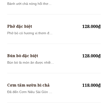
Bánh ướt chả nóng hổi thơm
lừng ăn cù...
128.000₫
Phở đặc biệt
Phở bò có hương vị thơm đặc
trưng của...
128.000₫
Bún bò đặc biệt
Bún bò là món ăn được nhiều
thực khác...
118.000₫
Cơm tấm sườn bì chả
Đã đến Cơm Niêu Sài Gòn mà
chưa thử C...