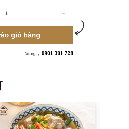
+
ào giỏ hàng
0901 301 728
Gọi ngay:
N