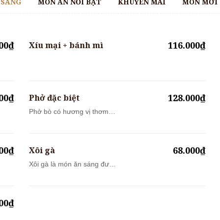
 SÁNG
MÓN ĂN NỔI BẬT
KHUYẾN MÃI
MÓN MỚI
000₫
116.000₫
Xíu mại + bánh mì
000₫
128.000₫
Phở đặc biệt
Phở bò có hương vị thơm
đặc trưng của...
000₫
68.000₫
Xôi gà
Xôi gà là món ăn sáng được
người Việt...
000₫