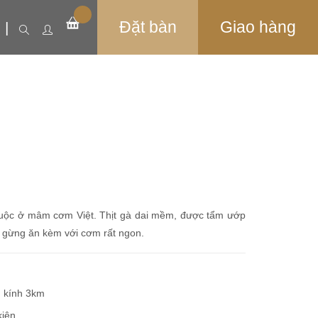
Đặt bàn
Giao hàng
uộc ở mâm cơm Việt. Thịt gà dai mềm, được tẩm ướp
 gừng ăn kèm với cơm rất ngon.
n kính 3km
kiện