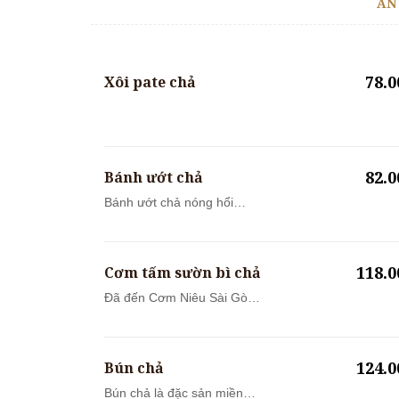
ĂN
78.
Xôi pate chả
82.
Bánh ướt chả
Bánh ướt chả nóng hổi
thơm lừng ăn cù...
118.
Cơm tấm sườn bì chả
Đã đến Cơm Niêu Sài Gòn
mà chưa thử C...
124.
Bún chả
Bún chả là đặc sản miền