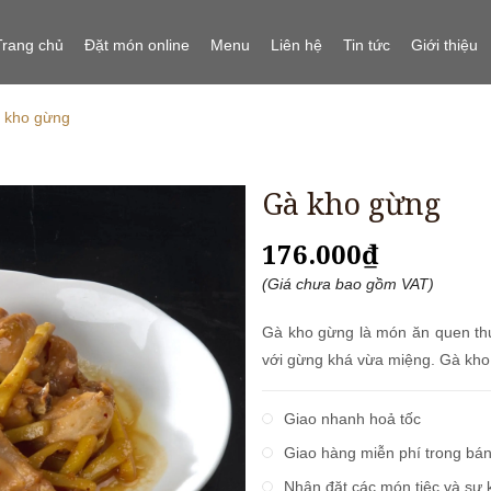
Trang chủ
Đặt món online
Menu
Liên hệ
Tin tức
Giới thiệu
 kho gừng
Gà kho gừng
176.000₫
(Giá chưa bao gồm VAT)
Gà kho gừng là món ăn quen th
với gừng khá vừa miệng. Gà kho
Giao nhanh hoả tốc
Giao hàng miễn phí trong bá
Nhận đặt các món tiệc và sự 