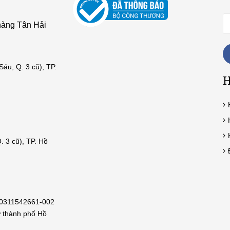
hàng Tân Hải
áu, Q. 3 cũ), TP.
 3 cũ), TP. Hồ
ố:0311542661-002
ư thành phố Hồ