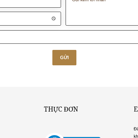
GỬI
THỰC ĐƠN
E
Đă
kh