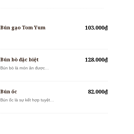
103.000₫
Bún gạo Tom Yum
128.000₫
Bún bò đặc biệt
Bún bò là món ăn được
nhiều thực khác...
82.000₫
Bún ốc
Bún ốc là sự kết hợp tuyệt
vời của ph...