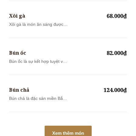
68.000₫
Xôi gà
Xôi gà là món ăn sáng được
người Việt...
82.000₫
Bún ốc
Bún ốc là sự kết hợp tuyệt vời
của ph...
124.000₫
Bún chả
Bún chả là đặc sản miền Bắc
được nhiề...
Xem thêm món