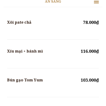
ĂN SÁNG
78.000₫
Xôi pate chả
116.000₫
Xíu mại + bánh mì
103.000₫
Bún gạo Tom Yum