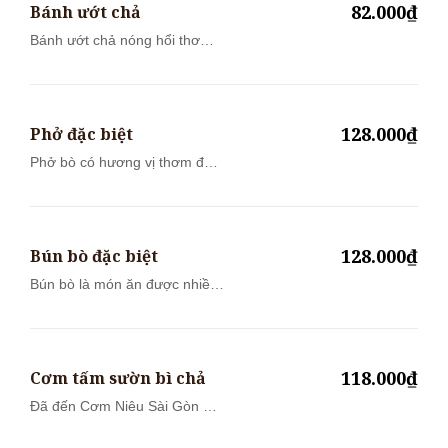
82.000₫
Bánh ướt chả
Bánh ướt chả nóng hổi thơm
lừng ăn cù...
128.000₫
Phở đặc biệt
Phở bò có hương vị thơm đặc
trưng của...
128.000₫
Bún bò đặc biệt
Bún bò là món ăn được nhiều
thực khác...
118.000₫
Cơm tấm sườn bì chả
Đã đến Cơm Niêu Sài Gòn mà
chưa thử C...