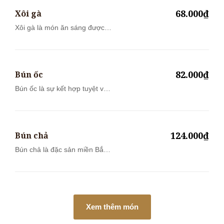
68.000₫
Xôi gà
Xôi gà là món ăn sáng được
người Việt...
82.000₫
Bún ốc
Bún ốc là sự kết hợp tuyệt vời
của ph...
124.000₫
Bún chả
Bún chả là đặc sản miền Bắc
được nhiề...
Xem thêm món