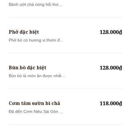
Bánh ướt chả nóng hổi thơm
lừng ăn cù...
128.000₫
Phở đặc biệt
Phở bò có hương vị thơm đặc
trưng của...
128.000₫
Bún bò đặc biệt
Bún bò là món ăn được nhiều
thực khác...
118.000₫
Cơm tấm sườn bì chả
Đã đến Cơm Niêu Sài Gòn mà
chưa thử C...