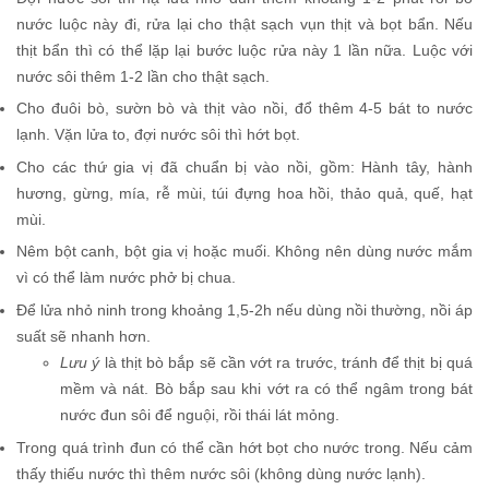
nước luộc này đi, rửa lại cho thật sạch vụn thịt và bọt bẩn. Nếu
thịt bẩn thì có thể lặp lại bước luộc rửa này 1 lần nữa. Luộc với
nước sôi thêm 1-2 lần cho thật sạch.
Cho đuôi bò, sườn bò và thịt vào nồi, đổ thêm 4-5 bát to nước
lạnh. Vặn lửa to, đợi nước sôi thì hớt bọt.
Cho các thứ gia vị đã chuẩn bị vào nồi, gồm: Hành tây, hành
hương, gừng, mía, rễ mùi, túi đựng hoa hồi, thảo quả, quế, hạt
mùi.
Nêm bột canh, bột gia vị hoặc muối. Không nên dùng nước mắm
vì có thể làm nước phở bị chua.
Để lửa nhỏ ninh trong khoảng 1,5-2h nếu dùng nồi thường, nồi áp
suất sẽ nhanh hơn.
Lưu ý
là thịt bò bắp sẽ cần vớt ra trước, tránh để thịt bị quá
mềm và nát. Bò bắp sau khi vớt ra có thể ngâm trong bát
nước đun sôi để nguội, rồi thái lát mỏng.
Trong quá trình đun có thể cần hớt bọt cho nước trong. Nếu cảm
thấy thiếu nước thì thêm nước sôi (không dùng nước lạnh).