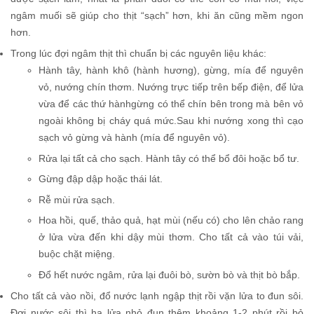
ngâm muối sẽ giúp cho thịt “sạch” hơn, khi ăn cũng mềm ngon
hơn.
Trong lúc đợi ngâm thịt thì chuẩn bị các nguyên liệu khác:
Hành tây, hành khô (hành hương), gừng, mía để nguyên
vỏ, nướng chín thơm. Nướng trực tiếp trên bếp điện, để lửa
vừa để các thứ hànhgừng có thể chín bên trong mà bên vỏ
ngoài không bị cháy quá mức.Sau khi nướng xong thì cạo
sạch vỏ gừng và hành (mía để nguyên vỏ).
Rửa lại tất cả cho sạch. Hành tây có thể bổ đôi hoặc bổ tư.
Gừng đập dập hoặc thái lát.
Rễ mùi rửa sạch.
Hoa hồi, quế, thảo quả, hạt mùi (nếu có) cho lên chảo rang
ở lửa vừa đến khi dậy mùi thơm. Cho tất cả vào túi vải,
buộc chặt miệng.
Đổ hết nước ngâm, rửa lại đuôi bò, sườn bò và thịt bò bắp.
Cho tất cả vào nồi, đổ nước lạnh ngập thịt rồi vặn lửa to đun sôi.
Đợi nước sôi thì hạ lửa nhỏ đun thêm khoảng 1-2 phút rồi bỏ