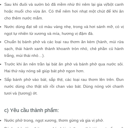
Sau khi đuôi và sườn bò đã mềm nhừ thì nêm lại gia vị/bột canh
hoặc muối cho vừa ăn. Có thể nêm hơi nhạt một chút để khi ăn
cho thêm nước mắm.
Nước dùng đạt sẽ có màu vàng nhẹ, trong và hơi sánh mỡ, có vị
ngọt tự nhiên từ xương và mía, hương vị đậm đà.
Chuẩn bị bánh phở và các loại rau thơm ăn kèm (hành, mùi rửa
sạch, thái hành xanh thành khoanh tròn nhỏ, chẻ phần củ hành
trắng, mùi thái nhỏ…).
Trước khi ăn nên trần lại bát ăn phở và bánh phở qua nước sôi.
Hai thứ này nóng sẽ giúp bát phở ngon hơn.
Sắp bánh phở vào bát, sắp thịt, các loại rau thơm lên trên. Đun
nước dùng cho thật sôi rồi chan vào bát. Dùng nóng với chanh
tươi và (tương) ớt.
c) Yêu cầu thành phẩm:
Nước phở trong, ngọt xương, thơm gừng và gia vị phở.