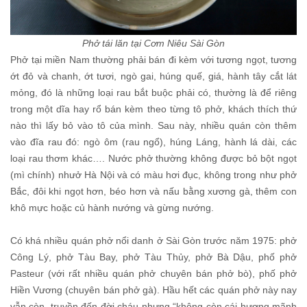
Phở tái lăn tại Cơm Niêu Sài Gòn
Phở tại miền Nam thường phải bán đi kèm với tương ngọt, tương
ớt đỏ và chanh, ớt tươi, ngò gai, húng quế, giá, hành tây cắt lát
mỏng, đó là những loại rau bắt buộc phải có, thường là để riêng
trong một dĩa hay rổ bán kèm theo từng tô phở, khách thích thứ
nào thì lấy bỏ vào tô của mình. Sau này, nhiều quán còn thêm
vào đĩa rau đó: ngò ôm (rau ngổ), húng Láng, hành lá dài, các
loại rau thơm khác…. Nước phở thường không được bỏ bột ngọt
(mì chính) nhưở Hà Nội và có màu hơi đục, không trong như phở
Bắc, đôi khi ngọt hơn, béo hơn và nấu bằng xương gà, thêm con
khô mực hoặc củ hành nướng và gừng nướng.
Có khá nhiều quán phở nổi danh ở Sài Gòn trước năm 1975: phở
Công Lý, phở Tàu Bay, phở Tàu Thủy, phở Bà Dậu, phố phở
Pasteur (với rất nhiều quán phở chuyên bán phở bò), phố phở
Hiền Vương (chuyên bán phở gà). Hầu hết các quán phở này nay
vẫn còn, truyền đến đời cháu nhưng “không còn cái hương mãnh