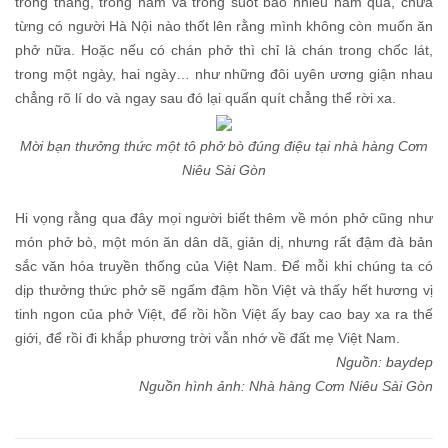
trong tháng, trong năm và trong suốt bao nhiêu năm qua, chưa
từng có người Hà Nội nào thốt lên rằng mình không còn muốn ăn
phở nữa. Hoặc nếu có chán phở thì chỉ là chán trong chốc lát,
trong một ngày, hai ngày… như những đôi uyên ương giận nhau
chẳng rõ lí do và ngay sau đó lại quấn quít chẳng thể rời xa.
Mời bạn thưởng thức một tô phở bò đúng điệu tại nhà hàng Cơm
Niêu Sài Gòn
Hi vọng rằng qua đây mọi người biết thêm về món phở cũng như
món phở bò, một món ăn dân dã, giản dị, nhưng rất đậm đà bản
sắc văn hóa truyền thống của Việt Nam. Để mỗi khi chúng ta có
dịp thưởng thức phở sẽ ngấm đậm hồn Việt và thấy hết hương vị
tinh ngon của phở Việt, để rồi hồn Việt ấy bay cao bay xa ra thế
giới, để rồi đi khắp phương trời vẫn nhớ về đất mẹ Việt Nam.
Nguồn:
baydep
Nguồn hình ảnh: Nhà hàng Cơm Niêu Sài Gòn