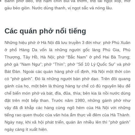
Bánh phở dẻo, thịt nạm chín bùi và thơm, thịt tái ngọt xốp, mỡ
gàu béo giòn. Nước dùng thanh, vị ngọt sắc và nóng lâu.
Các quán phở nổi tiếng
Những hiệu phở ở Hà Nội đã lưu truyền 3 đời như: phở Phú Xuân
ở phố Hàng Da vốn là những người gốc làng Phú Gia, Phú
Thượng, Tây Hồ, Hà Nội; phở “Bắc Nam” ở phố Hai Bà Trưng;
phở gà “Nam Ngư”; phở “Thìn”; phở “Số 10 Lý Quốc Sư” và phở
Bát Đàn. Ngoài các quán hàng phở cố định, Hà Nội một thời còn
có “phở gánh”. Đó là những người bán phở dạo. Trên đôi quang
gánh của họ, một bên là thùng hàng tự chế có đủ nguyên liệu để
chế biến món phở và bát, đĩa, đũa, thìa; bên kia là nồi nước dùng
đặt trên một bếp than. Trước năm 1980, những gánh phở như
vậy đã đi khắp các hàng cùng ngõ hẻm của Hà Nội với những
tiếng rao quen thuộc của văn hóa ẩm thực về đêm của Hà Thành.
Ngày nay, khi xã hội phát triển, quán ăn nhiều lên thì “phở gánh”
ngày càng ít xuất hiện.