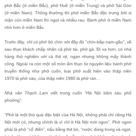
phở Bắc (ở miền Bắc), phở Huế (ở miền Trung) và phở Sài Gòn
(ở miền Nam). Thông thường thì phở miền Bắc đặc trưng bởi vị
mặn còn miền Nam thì ngọt và nhiều rau. Bánh phở ở miền Nam
nhỏ hơn ở miền Bắc.
Trước đây, chỉ có phở bò chín với đầy đủ “chín-bắp-nạm-gầu”, về
sau thực khách chấp nhận cả phở tái, phở gà. Đi xa hơn, có nhà
hàng thử nghiệm với cả thịt vịt, ngan nhưng không mấy thành
công. Ngoài ra còn một số món ẩm thực từ nguyên liệu bánh phở
truyền thống như phở cuốn, loại phở xuất hiện vào thập niên
1970 là phở xào, của thập niên 1980 là phở rán…
Nhà văn Thạch Lam
viết trong cuốn “Hà Nội băm sáu phố
phường”:
“Phở là một thứ quà đặc biệt của Hà Nội, không phải chỉ riêng Hà
Nội mới có, nhưng chính là vì chỉ ở Hà Nội mới ngon”. Phở ngon
phải là phở “cổ điển”, nấu bằng thịt bò, “nước dùng trong và ngọt,