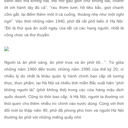
bánh dẻo mà không nát, thịt mỡ gầu giòn chứ không dai, chanh
ớt với hành tây đủ cả”, “rau thơm tươi, hồ tiêu bắc, giọt chanh
cốm gắt, lại điểm thêm một ít cà cuống, thoảng nhẹ như một nghi
ngờ”. Vào thời những năm 1940, phở đã rất phổ biến ở Hà Nội:
“Đó là thứ quà ăn suốt ngày của tất cả các hạng người, nhất là
công chức và thợ thuyền.
Người ta ăn phở sáng, ăn phở trưa và ăn phở tối…”. Từ giữa
những năm 1960 đến trước những năm 1990 của thế kỷ 20, vì
nhiều lý do nhất là khâu quản lý hành chính bao cấp về lương
thực, thực phẩm, tại Hà Nội và nhiều tỉnh miền Bắc xuất hiện “phở
không người lái” (phở không thịt) trong các cửa hàng mậu dịch
quốc doanh. Cũng từ thời bao cấp, ở Hà Nội, người ta thường có
thói quen cho thêm nhiều mì chính vào nước dùng. Cùng với thời
đổi mới từ thập niên 90, phở đã phong phú hơn và người Hà Nội
thường ăn phở với những miếng quẩy nhỏ.