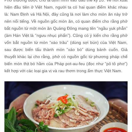
Phở thường được cho là định hình vào đầu thế kỷ 20. Về nơi xuất
hiện đầu tiên ở Việt Nam, người ta có hai quan điểm khác nhau
là: Nam Định và Hà Nội, đây cũng là nơi làm cho món ăn này trở
nên nổi tiếng. Về nguồn gốc món ăn, có quan điểm cho rằng phở
bắt nguồn từ một món ăn Quảng Đông mang tên “ngầu ỵuk phẳn”
(âm Hán Việt là “ngưu nhục phấn”). Cũng có ý kiến cho rằng phở
vốn bắt nguồn từ món “xáo trâu” (dùng sợi bún) của Việt Nam,
sau được biến tấu thành món “xáo bò” dùng bánh cuốn. Giả
thuyết khác lại cho rằng, phở có nguồn gốc từ phương pháp chế
biến món thịt bò hầm của Pháp pot-au-feu (đọc như “pô tô phơ”)
kết hợp với các loại gia vị và rau thơm trong ẩm thực Việt Nam.